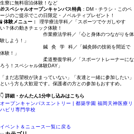
生寮に無料宿泊体験！など
🎁
スペシャルオープンキャンパス特典
：DM・チラシ・このペ
ージのご提示でこの日限定・ノベルティプレゼント！
🧪
体験メニュー：
理学療法学科／「スポーツでケガしやす
い？体の動きチェック体験！
作業療法学科／「心と身体のつながりを体
験しよう！」
鍼 灸 学 科／「鍼灸師の技術を間近で
体験！」
柔道整復学科／「スポーツトレーナーにな
ろう！スペシャル体験DAY」
「まだ志望校が決まっていない」「友達と一緒に参加したい」
という方も大歓迎です。保護者の方との参加もおすすめ。
👇
詳細・かんたん1分申し込みはこちら
オープンキャンパスエントリー | 都築学園 福岡天神医療リ
ハビリ専門学校
イベント＆ニュース一覧に戻る
カテゴリ